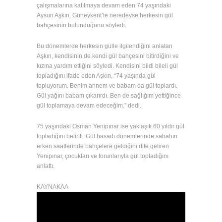
çalışmalarına katılmaya devam eden 74 yaşındaki
Aysun Aşkın, Güneykent’te neredeyse herkesin gül
bahçesinin bulunduğunu söyledi.
Bu dönemlerde herkesin gülle ilgilendiğini anlatan
Aşkın, kendisinin de kendi gül bahçesini bitirdiğini ve
kızına yardım ettiğini söyledi. Kendisini bildi bileli gül
topladığını ifade eden Aşkın, “74 yaşında gül
topluyorum. Benim annem ve babam da gül toplardı.
Gül yağını babam çıkarırdı. Ben de sağlığım yettiğince
gül toplamaya devam edeceğim.” dedi.
75 yaşındaki Osman Yenipınar ise yaklaşık 60 yıldır gül
topladığını belirtti. Gül hasadı dönemlerinde sabahın
erken saatlerinde bahçelere geldiğini dile getiren
Yenipınar, çocukları ve torunlarıyla gül topladığını
anlattı.
KAYNAKAA