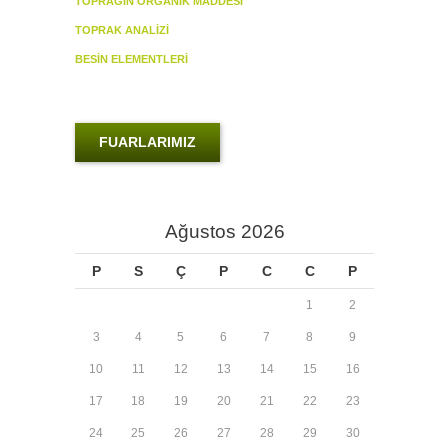
TOPRAĞIN ORGANİK MADDESİ
TOPRAK ANALİZİ
BESİN ELEMENTLERİ
FUARLARIMIZ
Ağustos 2026
P
S
Ç
P
C
C
P
1
2
3
4
5
6
7
8
9
10
11
12
13
14
15
16
17
18
19
20
21
22
23
24
25
26
27
28
29
30