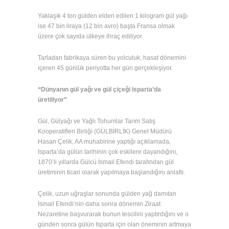
Yaklaşık 4 ton gülden elden edilen 1 kilogram gül yağı
ise 47 bin liraya (12 bin avro) başta Fransa olmak
üzere çok sayıda ülkeye ihraç ediliyor.
Tarladan fabrikaya süren bu yolculuk, hasat dönemini
içeren 45 günlük periyotta her gün gerçekleşiyor.
“Dünyanın gül yağı ve gül çiçeği Isparta’da
üretiliyor”
Gül, Gülyağı ve Yağlı Tohumlar Tarım Satış
Kooperatifleri Birliği (GÜLBİRLİK) Genel Müdürü
Hasan Çelik, AA muhabirine yaptığı açıklamada,
Isparta’da gülün tarihinin çok eskilere dayandığını,
1870’li yıllarda Gülcü İsmail Efendi tarafından gül
üretiminin ticari olarak yapılmaya başlandığını anlattı.
Çelik, uzun uğraşlar sonunda gülden yağ damıtan
İsmail Efendi’nin daha sonra dönemin Ziraat
Nezaretine başvurarak bunun tescilini yaptırdığını ve o
günden sonra gülün Isparta için olan öneminin artmaya