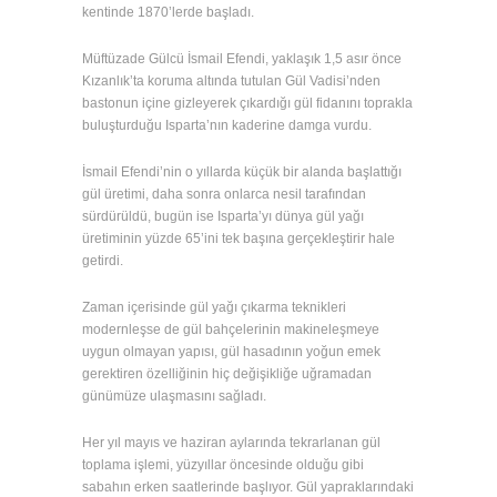
kentinde 1870’lerde başladı.
Müftüzade Gülcü İsmail Efendi, yaklaşık 1,5 asır önce
Kızanlık’ta koruma altında tutulan Gül Vadisi’nden
bastonun içine gizleyerek çıkardığı gül fidanını toprakla
buluşturduğu Isparta’nın kaderine damga vurdu.
İsmail Efendi’nin o yıllarda küçük bir alanda başlattığı
gül üretimi, daha sonra onlarca nesil tarafından
sürdürüldü, bugün ise Isparta’yı dünya gül yağı
üretiminin yüzde 65’ini tek başına gerçekleştirir hale
getirdi.
Zaman içerisinde gül yağı çıkarma teknikleri
modernleşse de gül bahçelerinin makineleşmeye
uygun olmayan yapısı, gül hasadının yoğun emek
gerektiren özelliğinin hiç değişikliğe uğramadan
günümüze ulaşmasını sağladı.
Her yıl mayıs ve haziran aylarında tekrarlanan gül
toplama işlemi, yüzyıllar öncesinde olduğu gibi
sabahın erken saatlerinde başlıyor. Gül yapraklarındaki