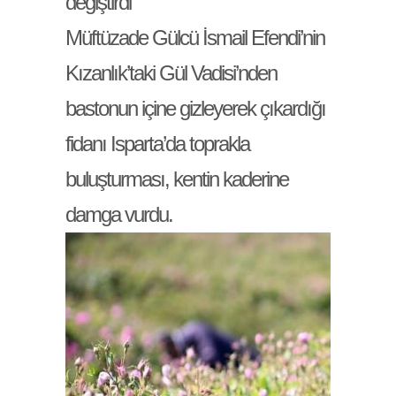
değiştirdi
Müftüzade Gülcü İsmail Efendi’nin
Kızanlık’taki Gül Vadisi’nden
bastonun içine gizleyerek çıkardığı
fidanı Isparta’da toprakla
buluşturması, kentin kaderine
damga vurdu.