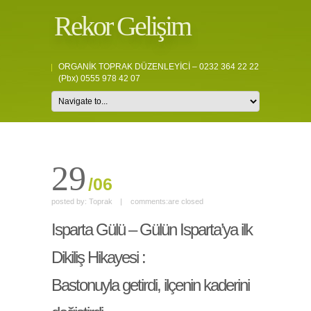
Rekor Gelişim
ORGANİK TOPRAK DÜZENLEYİCİ – 0232 364 22 22
(pbx) 0555 978 42 07
29
/06
posted by:
Toprak
|
comments:
are closed
Isparta Gülü – Gülün Isparta’ya ilk
Dikiliş Hikayesi :
Bastonuyla getirdi, ilçenin kaderini