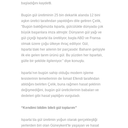
başladığını kaydetti.
Bugün gül üretiminin 25 bin dekarlık alanda 12 bini
aşkın üretici tarafından yapıldığını dile getiren Çelik,
“Bugün baktığımızda Isparta, gülcülükte dünyada çok
büyük başarılara imza atmıştır. Dünyanın gül yağı ve
gül çiçeği Isparta’da üretiliyor, başta ABD ve Fransa
olmak üzere çoğu ülkeye ihraç ediliyor. Gül,
Isparta’daki her ailenin bir parçasıdır. Baharın gelişiyle
ilk ele gelen tarım ürünü gül. Bu yüzden her Ispartalı,
gülle bir şekilde ilgileniyor.” diye konuştu.
Isparta’nın bugün sahip olduğu modern işleme
tesislerinin temellerinin de İsmail Efendi tarafından
atıldığını belirten Çelik, buna rağmen hasat şeklinin
değişmediğini, bugün gül üreticilerinin babaları ve
dedeleri gibi hasat yaptığını vurguladı.
“Kendimi bildim bileli gül toplarım”
Isparta’da gül üretimin yoğun olarak gerçekleştiği
yerlerden biri olan Güneykent’te yaşayan ve hasat