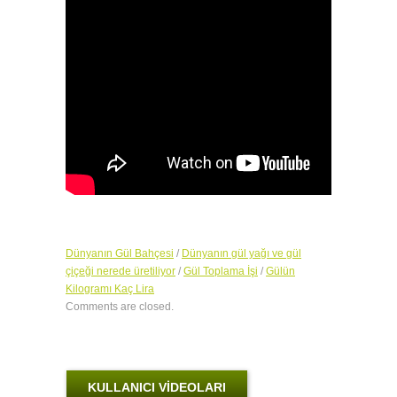
Dünyanın Gül Bahçesi
/
Dünyanın gül yağı ve gül
çiçeği nerede üretiliyor
/
Gül Toplama İşi
/
Gülün
Kilogramı Kaç Lira
Comments are closed.
KULLANICI VİDEOLARI