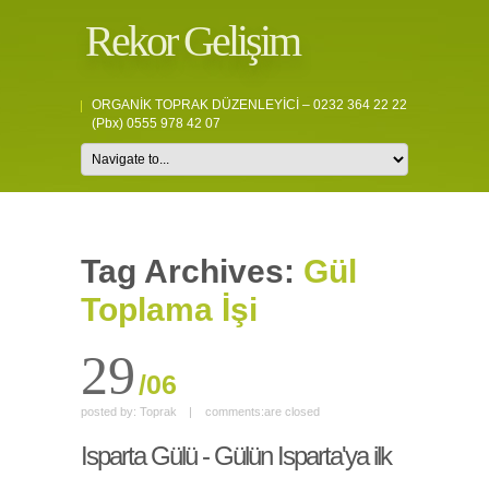
Rekor Gelişim
ORGANİK TOPRAK DÜZENLEYİCİ – 0232 364 22 22
(pbx) 0555 978 42 07
Tag Archives:
Gül
Toplama İşi
29
/06
posted by:
Toprak
|
comments:
are closed
Isparta Gülü - Gülün Isparta'ya ilk