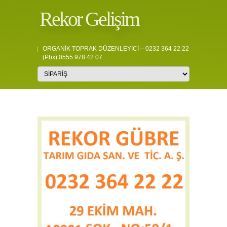
Rekor Gelişim
ORGANİK TOPRAK DÜZENLEYİCİ – 0232 364 22 22
(pbx) 0555 978 42 07