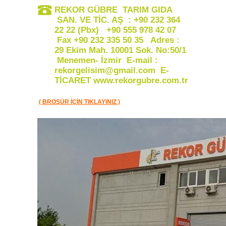
REKOR GÜBRE TARIM GIDA
SAN. VE TİC. AŞ : +90 232 364
22 22 (Pbx) +90 555 978 42 07
Fax +90 232 335 50 35 Adres :
29 Ekim Mah. 10001 Sok. No:50/1
Menemen- İzmir E-mail :
rekorgelisim@gmail.com E-
TİCARET www.rekorgubre.com.tr
( BROŞÜR İÇİN TIKLAYINIZ )