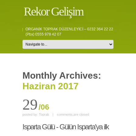
Rekor Gelişim
ORGANİK TOPRAK DÜZENLEYİCİ – 0232 364 22 22
(pbx) 0555 978 42 07
Monthly Archives:
Haziran 2017
29
/06
posted by:
Toprak
|
comments:
are closed
Isparta Gülü - Gülün Isparta'ya ilk