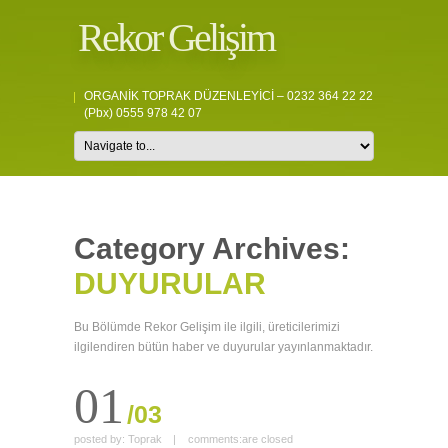
Rekor Gelişim
ORGANİK TOPRAK DÜZENLEYİCİ – 0232 364 22 22
(pbx) 0555 978 42 07
Category Archives:
DUYURULAR
Bu Bölümde Rekor Gelişim ile ilgili, üreticilerimizi
ilgilendiren bütün haber ve duyurular yayınlanmaktadır.
01
/03
posted by:
Toprak
|
comments:
are closed