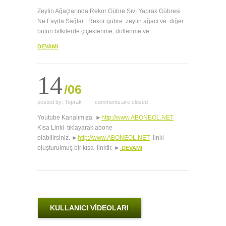
Zeytin Ağaçlarında Rekor Gübre Sıvı Yaprak Gübresi
Ne Fayda Sağlar : Rekor gübre zeytin ağacı ve diğer
bütün bitkilerde çiçeklenme, döllenme ve...
DEVAMI
14
/06
posted by:
Toprak
|
comments:
are closed
Youtube Kanalımıza ►
http://www.ABONEOL.NET
Kısa Linki tıklayarak abone
olabilirsiniz. ►
http://www.ABONEOL.NET
linki
oluşturulmuş bir kısa linktir. ►
DEVAMI
KULLANICI VİDEOLARI