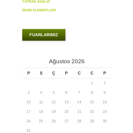
TOPRAK ANALİZİ
BESİN ELEMENTLERİ
FUARLARIMIZ
Ağustos 2026
P
S
Ç
P
C
C
P
1
2
3
4
5
6
7
8
9
10
11
12
13
14
15
16
17
18
19
20
21
22
23
24
25
26
27
28
29
30
31