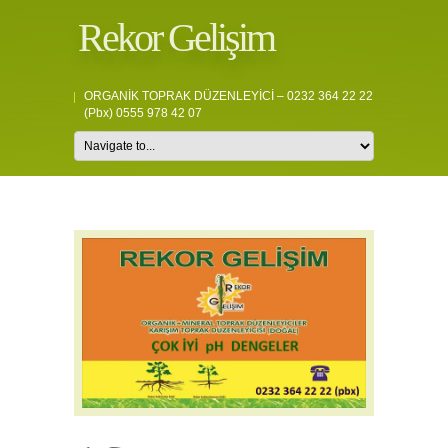
Rekor Gelişim
ORGANİK TOPRAK DÜZENLEYİCİ – 0232 364 22 22
(pbx) 0555 978 42 07