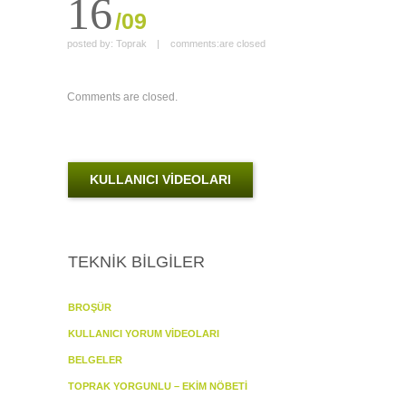
16
/09
posted by:
Toprak
|
comments:
are closed
Comments are closed.
KULLANICI VİDEOLARI
TEKNİK BİLGİLER
BROŞÜR
KULLANICI YORUM VİDEOLARI
BELGELER
TOPRAK YORGUNLU – EKİM NÖBETİ