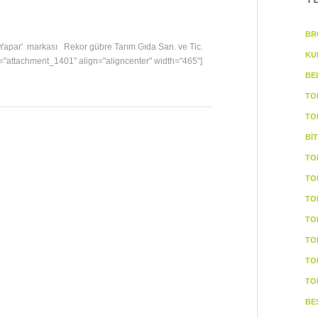
BR
k Yapar' markası Rekor gübre Tarım Gıda San. ve Tic.
KU
id="attachment_1401" align="aligncenter" width="465"]
BE
TO
TO
Bİ
TO
TO
TO
TO
TO
TO
TO
BE