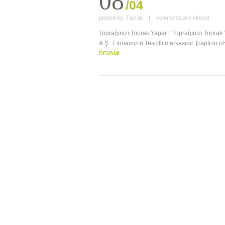
08
/04
posted by:
Toprak
|
comments:
are closed
Toprağınızı Toprak Yapar ! 'Toprağınızı Topra
A.Ş. Firmamızın Tescilli markasıdır. [caption 
DEVAMI