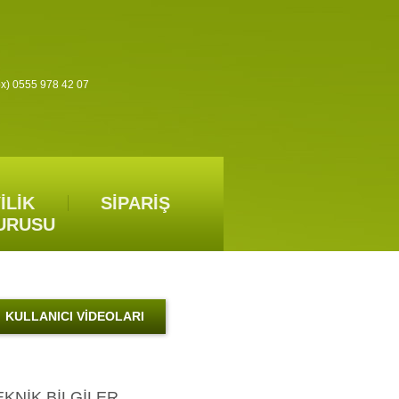
) 0555 978 42 07
İLİK
SİPARİŞ
URUSU
KULLANICI VİDEOLARI
EKNİK BİLGİLER