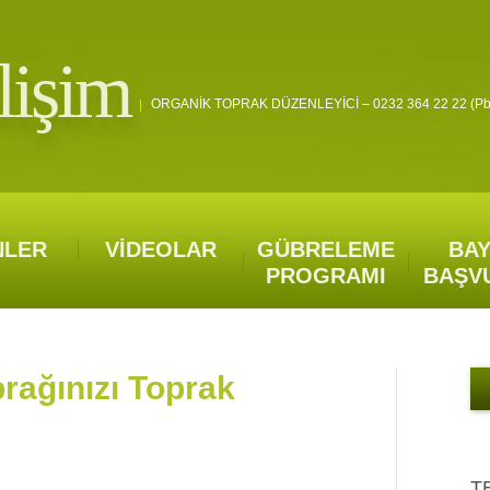
lişim
ORGANİK TOPRAK DÜZENLEYİCİ – 0232 364 22 22 (pbx
NLER
VİDEOLAR
GÜBRELEME
BAY
PROGRAMI
BAŞV
rağınızı Toprak
T