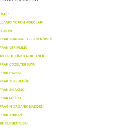
OŞÜR
LLANICI YORUM VİDEOLARI
LGELER
PRAK YORGUNLU – EKİM NÖBETİ
PRAK VERİMLİLİĞİ
TKİLERDE ÇİNKO NOKSANLIĞI
PRAK ÇÖZELTİSİ SUYU
PRAK HAVASI
PRAK TUZLULUĞU
PRAK SICAKLIĞI
PRAKTAKİ PH
PRAĞIN ORGANİK MADDESİ
PRAK ANALİZİ
SİN ELEMENTLERİ